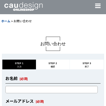
ホーム
>
お問い合わせ
お問い合わせ
STEP 1
STEP 2
STEP 3
入力
確認
完了
お名前
[
必須
]
メールアドレス
[
必須
]