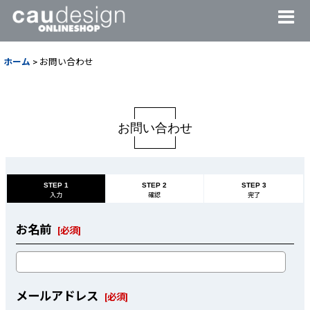
ホーム
>
お問い合わせ
お問い合わせ
STEP 1
STEP 2
STEP 3
入力
確認
完了
お名前
[
必須
]
メールアドレス
[
必須
]