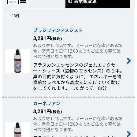
表示順変更
閉じる
13
件
表示数
:
ブラジリアンアメジスト
並び順
:
3,281
円
(税込)
お取り寄せ商品です。メーカーに在庫がある場
絞り込む
合、営業日の正午12:00までのご注文で翌営業
日の発送となります。
アラスカンエッセンスのジェムエリクサ
ー・シリーズ（鉱物のエッセンス）の１本。
真の目的に気付くように。 エネルギーを物
資的なレベルから高次元にあげていく助け
をしてくれます。 したがって、自分…
カーネリアン
3,281
円
(税込)
お取り寄せ商品です。メーカーに在庫がある場
合、営業日の正午12:00までのご注文で翌営業
日の発送となります。