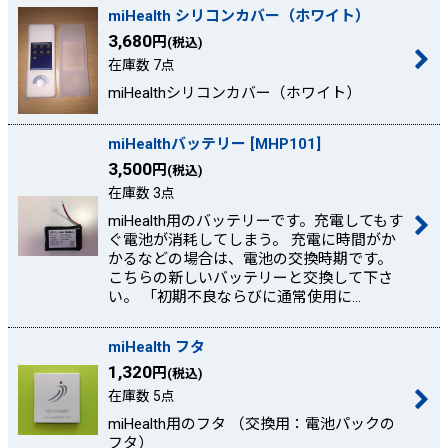
miHealth シリコンカバー（ホワイト）
3,680
円
(税込)
在庫数 7点
miHealthシリコンカバー（ホワイト）
miHealthバッテリー
[
MHP101
]
3,500
円
(税込)
在庫数 3点
miHealth用のバッテリーです。充電してもす
ぐ電池が消耗してしまう。 充電に時間がか
かるなどの場合は、電池の交換時期です。
こちらの新しいバッテリーと交換して下さ
い。 「初期不良ならびに通常使用に…
miHealth フタ
1,320
円
(税込)
在庫数 5点
miHealth用のフタ （交換用：電池パックの
フタ）